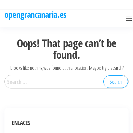
Skip
to
opengrancanaria.es
the
content
Oops! That page can’t be
found.
It looks like nothing was found at this location. Maybe try a search?
Search
for:
ENLACES