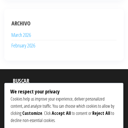
ARCHIVO
March 2026
February 2026
BUSCAR
We respect your privacy
Search
Cookies help us improve your experience, deliver personalized
for:
content, and analyze traffic. You can choose which cookies to allow by
clicking
Customize
. Click
Accept All
to consent or
Reject All
to
decline non-essential cookies.
Proudly powered by
WordPress
|
Theme:
Popularis eCommerce