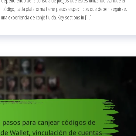
r dependiendo de la consola de juegos que estés utilizando. Aunque el
 el código, cada plataforma tiene pasos específicos que deben seguirse.
 una experiencia de canje fluida. Key sections in […]