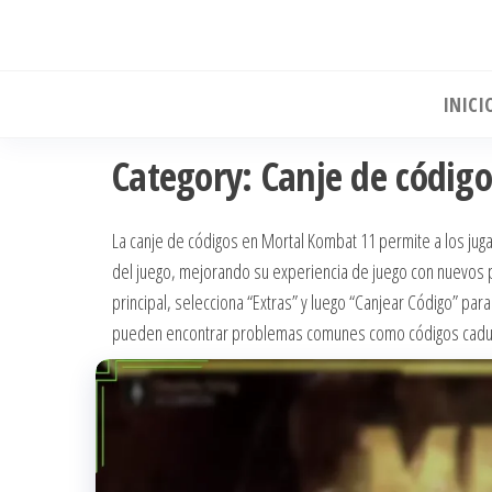
Skip
to
the
INICI
content
Category:
Canje de códig
La canje de códigos en Mortal Kombat 11 permite a los jug
del juego, mejorando su experiencia de juego con nuevos p
principal, selecciona “Extras” y luego “Canjear Código” par
pueden encontrar problemas comunes como códigos caducad