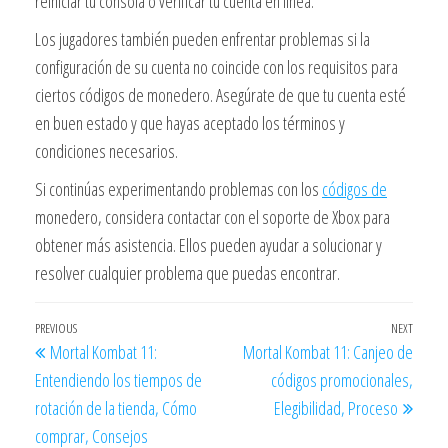
reiniciar tu consola o verificar tu cuenta en línea.
Los jugadores también pueden enfrentar problemas si la
configuración de su cuenta no coincide con los requisitos para
ciertos códigos de monedero. Asegúrate de que tu cuenta esté
en buen estado y que hayas aceptado los términos y
condiciones necesarios.
Si continúas experimentando problemas con los
códigos de
monedero, considera contactar con el soporte de Xbox para
obtener más asistencia. Ellos pueden ayudar a solucionar y
resolver cualquier problema que puedas encontrar.
Post
Previous
PREVIOUS
NEXT
Next
Mortal Kombat 11:
Mortal Kombat 11: Canjeo de
navigation
Post
Post
Entendiendo los tiempos de
códigos promocionales,
rotación de la tienda, Cómo
Elegibilidad, Proceso
comprar, Consejos