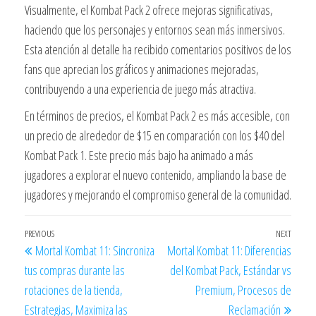
Visualmente, el Kombat Pack 2 ofrece mejoras significativas,
haciendo que los personajes y entornos sean más inmersivos.
Esta atención al detalle ha recibido comentarios positivos de los
fans que aprecian los gráficos y animaciones mejoradas,
contribuyendo a una experiencia de juego más atractiva.
En términos de precios, el Kombat Pack 2 es más accesible, con
un precio de alrededor de $15 en comparación con los $40 del
Kombat Pack 1. Este precio más bajo ha animado a más
jugadores a explorar el nuevo contenido, ampliando la base de
jugadores y mejorando el compromiso general de la comunidad.
Post
Previous
PREVIOUS
NEXT
Next
Mortal Kombat 11: Sincroniza
Mortal Kombat 11: Diferencias
navigation
Post
Post
tus compras durante las
del Kombat Pack, Estándar vs
rotaciones de la tienda,
Premium, Procesos de
Estrategias, Maximiza las
Reclamación