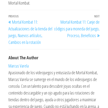
Mortal Kombat.
Post
Previous
PREVIOUS
NEXT
Next
Mortal Kombat 11:
Mortal Kombat 11: Canje de
navigation
Post
Post
Actualizaciones de la tienda del
códigos para moneda del juego,
juego, Nuevos artículos,
Proceso, Beneficios
Cambios en la rotación
About The Author
Marcus Varela
Apasionado de los videojuegos y entusiasta de Mortal Kombat,
Marcus Varela se sumerge en el mundo de los videojuegos de
consola. Con un talento para descubrir joyas ocultas en el
contenido descargable y un ojo agudo para las rotaciones de
tiendas dentro del juego, ayuda a otros jugadores a maximizar
su experiencia de juego. Cuando no está luchando en la arena, a