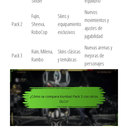
Sindel
equilibrio
Nuevos
Fujin,
Skins y
movimientos y
Pack 2
Sheeva,
equipamiento
ajustes de
RoboCop
exclusivos
jugabilidad
Nuevas arenas y
Rain, Milena,
Skins clásicas
Pack 3
mejoras de
Rambo
y temáticas
personajes