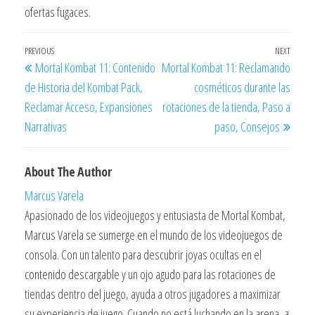
ofertas fugaces.
Post
Previous
PREVIOUS
NEXT
Next
Mortal Kombat 11: Contenido
Mortal Kombat 11: Reclamando
navigation
Post
Post
de Historia del Kombat Pack,
cosméticos durante las
Reclamar Acceso, Expansiones
rotaciones de la tienda, Paso a
Narrativas
paso, Consejos
About The Author
Marcus Varela
Apasionado de los videojuegos y entusiasta de Mortal Kombat,
Marcus Varela se sumerge en el mundo de los videojuegos de
consola. Con un talento para descubrir joyas ocultas en el
contenido descargable y un ojo agudo para las rotaciones de
tiendas dentro del juego, ayuda a otros jugadores a maximizar
su experiencia de juego. Cuando no está luchando en la arena, a